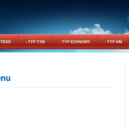
KTROD
- TYP T3W
- TYP ECONOMY
- TYP HM
enu